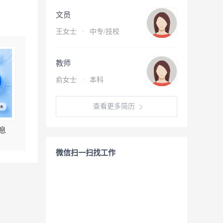
文员
王女士
·
中专/技校
教师
俞女士
·
本科
查看更多简历
息
微信扫一扫找工作