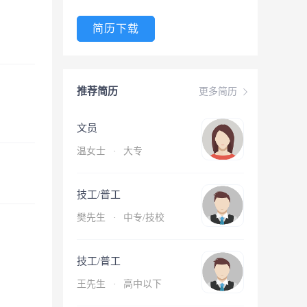
简历下载
推荐简历
更多简历
文员
温女士
·
大专
技工/普工
樊先生
·
中专/技校
技工/普工
王先生
·
高中以下